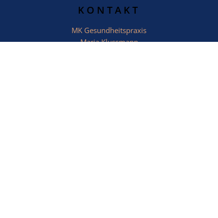
KONTAKT
MK Gesundheitspraxis
Maria Klussmann
Hauptstraße 34B/1.OG
82234 Weßling
WhatsApp-Business:
0163 8529539
E-Mail:
kontakt@mk-praxis.com
THERAPIEN
Physiotherapie
Sport- und Regeneration
Schmerztherapie
EMS-Training & MTT
Naturheilkunde
Ernährungsberatung